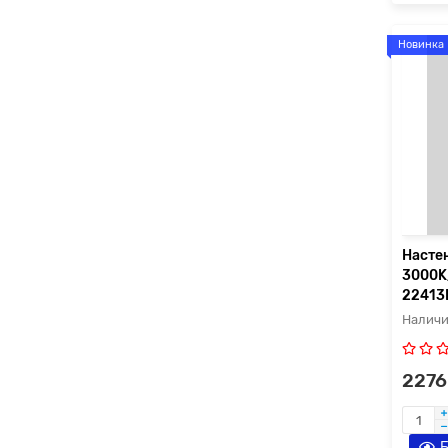
Новинка
Насте
3000K
22413
2276
Б