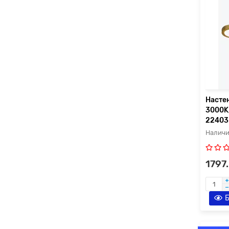
Насте
3000K
2240
1797
Б