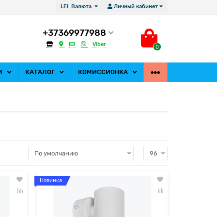
LEI
Валюта
Личный кабинет
+37369977988
Viber
0
М
КАТАЛОГ
КОМИССИОНКА
Новинка