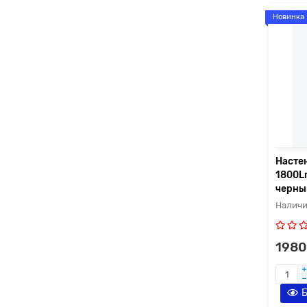
Новинка
Насте
1800L
черны
1980
Б